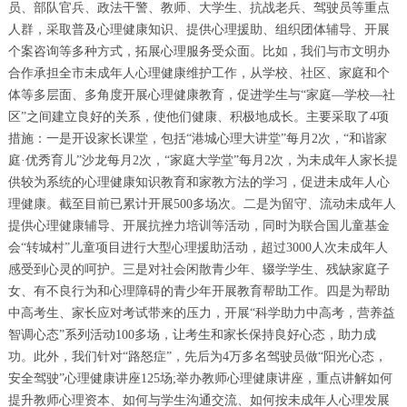
员、部队官兵、政法干警、教师、大学生、抗战老兵、驾驶员等重点
人群，采取普及心理健康知识、提供心理援助、组织团体辅导、开展
个案咨询等多种方式，拓展心理服务受众面。比如，我们与市文明办
合作承担全市未成年人心理健康维护工作，从学校、社区、家庭和个
体等多层面、多角度开展心理健康教育，促进学生与“家庭—学校—社
区”之间建立良好的关系，使他们健康、积极地成长。主要采取了4项
措施：一是开设家长课堂，包括“港城心理大讲堂”每月2次，“和谐家
庭·优秀育儿”沙龙每月2次，“家庭大学堂”每月2次，为未成年人家长提
供较为系统的心理健康知识教育和家教方法的学习，促进未成年人心
理健康。截至目前已累计开展500多场次。二是为留守、流动未成年人
提供心理健康辅导、开展抗挫力培训等活动，同时为联合国儿童基金
会“转城村”儿童项目进行大型心理援助活动，超过3000人次未成年人
感受到心灵的呵护。三是对社会闲散青少年、辍学学生、残缺家庭子
女、有不良行为和心理障碍的青少年开展教育帮助工作。四是为帮助
中高考生、家长应对考试带来的压力，开展“科学助力中高考，营养益
智调心态”系列活动100多场，让考生和家长保持良好心态，助力成
功。此外，我们针对“路怒症”，先后为4万多名驾驶员做“阳光心态，
安全驾驶”心理健康讲座125场;举办教师心理健康讲座，重点讲解如何
提升教师心理资本、如何与学生沟通交流、如何按未成年人心理发展