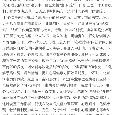
入“心理安防工程”建设中，健全完善“宣传·疏导·干预”三位一体工作机
制，推进依法治理、以德治理有机融合，筑牢社会心理安防屏障，
让“心灵驿站”呈现出了遍地开花的良好局面。目前，市政法委、综治
办先后在秦皇岛市海港区、北戴河区、昌黎县、卢龙县开设“心灵驿
站”，试点工作涵盖所有的社区、街道、园区和村镇。协会按照要求有
序开展了制定方案、成立队伍、建立阵地、明确责任、强化培训等多
个阶段的工作。对“不良状态”心理问题人群、“心理障碍”问题群体、因
矛盾纠纷引发心理问题的重点人员等，开展入户走访、个案访谈、心
理咨询和疏导、心理培训、团体沙龙等心理服务，取得了一定成绩，
积累了一定的实践经验。截至目前，“心灵驿站”已开展心理健康普及
宣传2000多次、团体辅导沙龙活动290多次、个案咨询1300余次，在化
解矛盾纠纷、调节情绪、提升心理健康方面效果明显。中石油、北戴
河电力疗养院、京唐港、富阳热力等一批企事业单位在协会的支持下
也成功建起了“心灵驿站”，由协会提供培训师资，帮助其“自己人”服
务“身边人”，让心理服务不仅专业，而且便捷。未来“心灵驿站”将在全
面总结推广试点工作经验过程中，根据实践中出现的新情况新问题，
适时调整工作部署，促使六类重点人群排查筛查、心理疏导、危机干
预、救治机制更加科学、完善，使行业性、专业性心理援助志愿者队