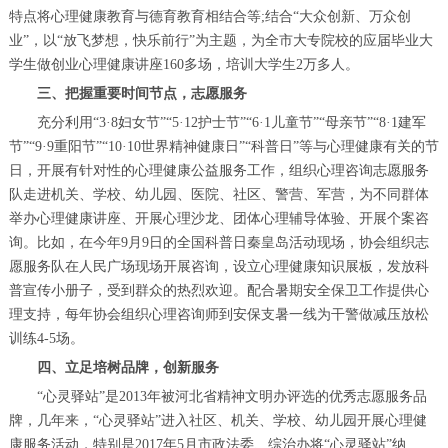
特点将心理健康教育与德育教育相结合等;结合“大众创新、万众创
业”，以“放飞梦想，快乐前行”为主题，为全市大专院校的应届毕业大
学生做创业心理健康讲座160多场，培训大学生2万多人。
三、把握重要时间节点，志愿服务
充分利用“3·8妇女节”“5·12护士节”“6·1儿童节”“母亲节”“8·1建军
节”“9·9重阳节”“10·10世界精神健康日”“科普日”等与心理健康有关的节
日，开展有针对性的心理健康公益服务工作，组织心理咨询志愿服务
队走进机关、学校、幼儿园、医院、社区、警营、军营，为不同群体
举办心理健康讲座、开展心理沙龙、团体心理辅导体验、开展个案咨
询。比如，在今年9月9日的全国科普日秦皇岛活动现场，协会组织志
愿服务队在人民广场现场开展咨询，设立心理健康知识展板，发放科
普宣传小册子，受到群众的热烈欢迎。配合暑期安全保卫工作提供心
理支持，每年协会组织心理咨询师到安保支暑一线为干警做减压放松
训练4-5场。
四、立足培树品牌，创新服务
“心灵驿站”是2013年被河北省精神文明办评选的优秀志愿服务品
牌，几年来，“心灵驿站”进入社区、机关、学校、幼儿园开展心理健
康服务活动，特别是2017年5月市政法委、综治办将“心灵驿站”纳