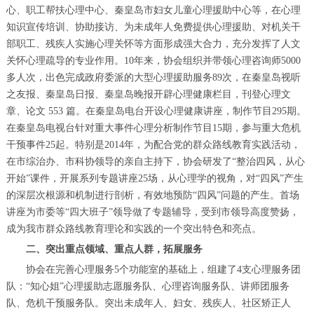
心、职工帮扶心理中心、秦皇岛市妇女儿童心理援助中心等，在心理
知识宣传培训、协助接访、为未成年人免费提供心理援助、对机关干
部职工、残疾人实施心理关怀等方面形成强大合力，充分发挥了人文
关怀心理疏导的专业作用。10年来，协会组织并带领心理咨询师5000
多人次，出色完成政府委派的大型心理援助服务89次，在秦皇岛视听
之友报、秦皇岛日报、秦皇岛晚报开辟心理健康栏目，刊登心理文
章、论文 553 篇。在秦皇岛电台开设心理健康讲座，制作节目295期。
在秦皇岛电视台针对重大事件心理分析制作节目15期，参与重大危机
干预事件25起。特别是2014年，为配合党的群众路线教育实践活动，
在市综治办、市科协领导的亲自主持下，协会研发了“整治四风，从心
开始”课件，开展系列专题讲座25场，从心理学的视角，对“四风”产生
的深层次根源和机制进行剖析，有效地预防“四风”问题的产生。首场
讲座为市委等“四大班子”领导做了专题辅导，受到市领导高度赞扬，
成为我市群众路线教育理论和实践的一个突出特色和亮点。
二、突出重点领域、重点人群，拓展服务
协会在完善心理服务5个功能室的基础上，组建了4支心理服务团
队：“知心姐”心理援助志愿服务队、心理咨询服务队、讲师团服务
队、危机干预服务队。突出未成年人、妇女、残疾人、社区矫正人